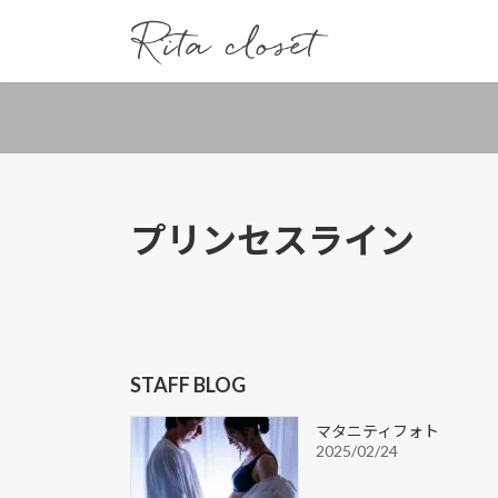
コ
ナ
ン
ビ
テ
ゲ
ン
ー
ツ
シ
へ
ョ
ス
ン
キ
に
ッ
移
プリンセスライン
プ
動
STAFF BLOG
マタニティフォト
2025/02/24