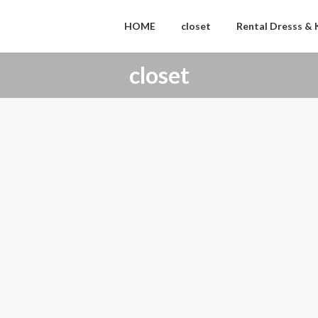
HOME
closet
Rental Dresss &
closet