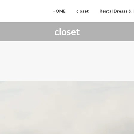
HOME
closet
Rental Dresss &
closet