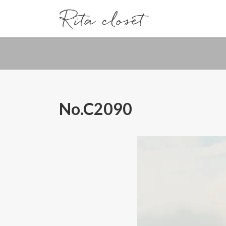
コ
ナ
ン
ビ
テ
ゲ
ン
ー
ツ
シ
へ
ョ
ス
ン
キ
に
ッ
移
No.C2090
プ
動